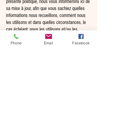
présente politique, nous vous informerons ici de
sa mise à jour, afin que vous sachiez quelles
informations nous recueillons, comment nous
les utilisons et dans quelles circonstances, le
cas échéant, nous les utilisons et/ou les
divulguons.
Phone
Email
Facebook
Si vous ne souhaitez plus que nous traitions vos
données, veuillez nous contacter
info@lesboisdantan.com
ou nous envoyer un
courrier à Venelle notre dame des champs 1B,
1300 Wavre - Belgique .
Home
Notre Histoire
Boutique