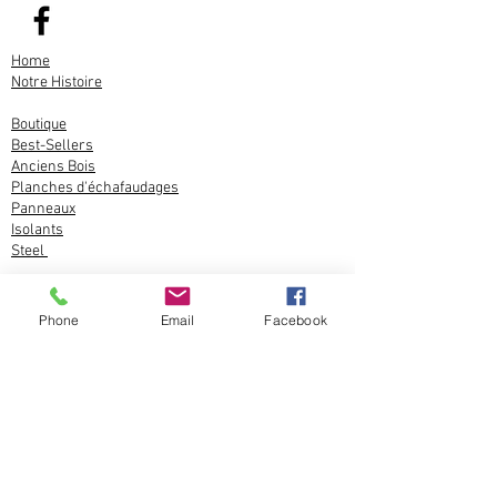
d'y faire un traitement préventif de type
Woodbliss.
Home
Notre Histoire
Boutique
Best-Sellers
Anciens Bois
Planches d'échafaudages
Panneaux
Isolants
Steel
Contact
Inscription
Phone
Email
Facebook
Blog
Termes et Conditions
Politique de confidentialité
© 2015 by Les Bois d'Antan.