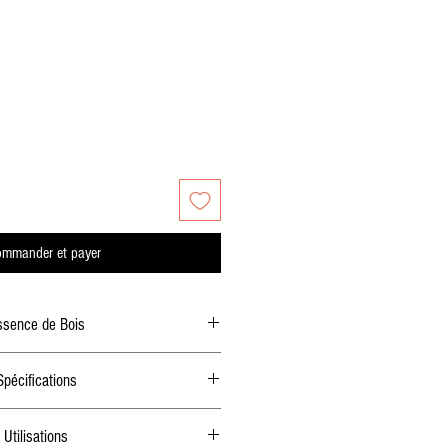
otionnel
mmander et payer
ssence de Bois
gneusement démonté et décloué au sol.
Spécifications
aisseur : 16 à 18 mm
Utilisations
r : environ 120 à 140 mm