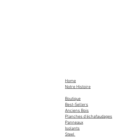
d'un texte original ici et là et
lo
Co
Home
Notre Histoire
Boutique
Best-Sellers
Anciens Bois
Planches d'échafaudages
Panneaux
Isolants
Steel