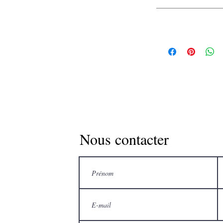
Long
 d'un bord subtilement arrondi sur les côtés
Très beau comme revêtemen
ngitudinaux.
Pose se
Les bois ont été séchè et
uleur : Gris
ne maitraisons pas toute la 
d'y faire un tra
Nous contacter