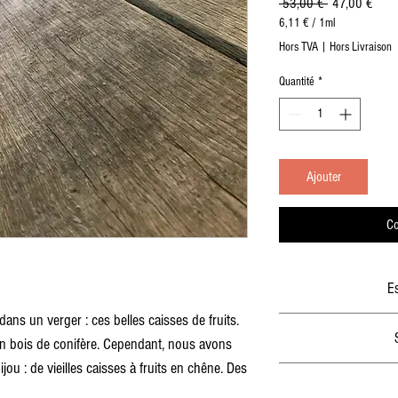
Prix
Prix
 53,00 € 
47,00 €
original
prom
6,11 €
/
1ml
6,11 €
Hors TVA
|
Hors Livraison
pour
1
Quantité
*
Millilitre
Ajouter
Co
E
ns un verger : ces belles caisses de fruits.
Chêne américain, soi
en bois de conifère. Cependant, nous avons
ijou : de vieilles caisses à fruits en chêne. Des
Ep
es, même équipées de clous caractéristiques,
Largeu